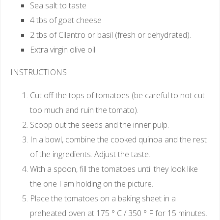
Sea salt to taste
4 tbs of goat cheese
2 tbs of Cilantro or basil (fresh or dehydrated).
Extra virgin olive oil.
INSTRUCTIONS
Cut off the tops of tomatoes (be careful to not cut
too much and ruin the tomato).
Scoop out the seeds and the inner pulp.
In a bowl, combine the cooked quinoa and the rest
of the ingredients. Adjust the taste.
With a spoon, fill the tomatoes until they look like
the one I am holding on the picture.
Place the tomatoes on a baking sheet in a
preheated oven at 175 ° C / 350 ° F for 15 minutes.