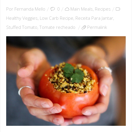
Por
Fernanda Mello
0
Main Meals
,
Recipes
Healthy Veggies
,
Low Carb Recipe
,
Receita Para Jantar
,
Stuffed Tomato
,
Tomate recheado
Permalink