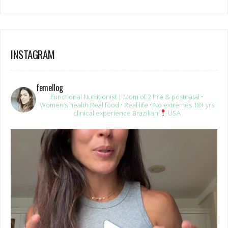
INSTAGRAM
femellog
Functional Nutritionist | Mom of 2
Pre & postnatal •
Women’s health
Real food • Real life • No extremes
18+ yrs
clinical experience
Brazilian
USA