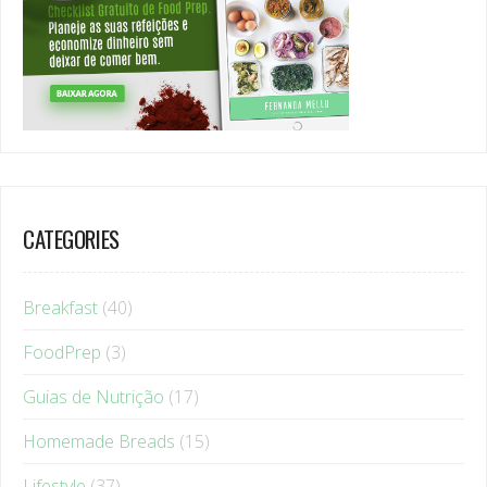
CATEGORIES
Breakfast
(40)
FoodPrep
(3)
Guias de Nutrição
(17)
Homemade Breads
(15)
Lifestyle
(37)