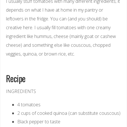
I usually stuff tomatoes with many different ingredients; it
depends on what I have at home in my pantry or
leftovers in the fridge. You can (and you should) be
creative here. I usually fill tomatoes with one creamy
ingredient like hummus, cheese (mainly goat or cashew
cheese) and something else like couscous, chopped
veggies, quinoa, or brown rice, etc.
Recipe
INGREDIENTS
4 tomatoes
2 cups of cooked quinoa (can substitute couscous)
Black pepper to taste