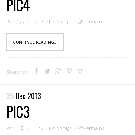
PIC4
Por
0
No tags
Permalink
CONTINUE READING...
Share on:
25
Dec 2013
PIC3
Por
0
No tags
Permalink