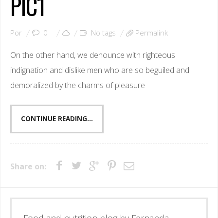
PIC1
Por
0
No tags
Permalink
On the other hand, we denounce with righteous
indignation and dislike men who are so beguiled and
demoralized by the charms of pleasure
CONTINUE READING...
Share on:
Esse é o blog da nutricionista Fernanda