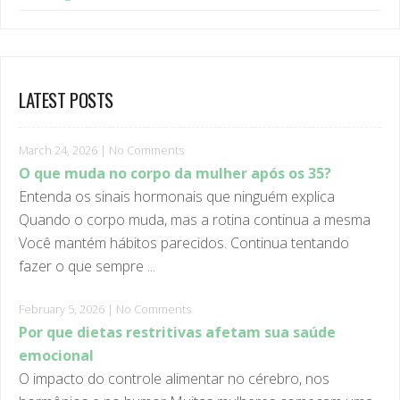
LATEST POSTS
March 24, 2026
|
No Comments
O que muda no corpo da mulher após os 35?
Entenda os sinais hormonais que ninguém explica
Quando o corpo muda, mas a rotina continua a mesma
Você mantém hábitos parecidos. Continua tentando
fazer o que sempre ...
February 5, 2026
|
No Comments
Por que dietas restritivas afetam sua saúde
emocional
O impacto do controle alimentar no cérebro, nos
hormônios e no humor Muitas mulheres começam uma
dieta acreditando que estão cuidando da saúde. Comem