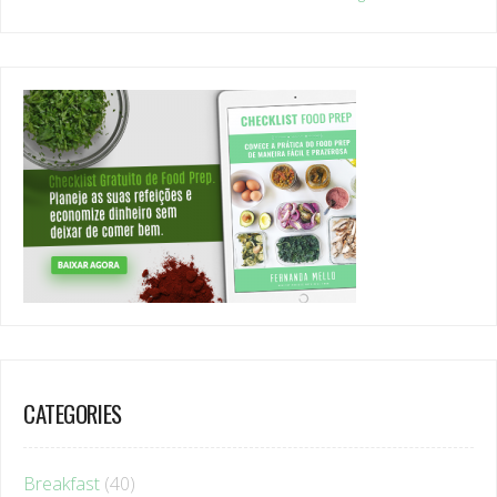
CATEGORIES
Breakfast
(40)
FoodPrep
(3)