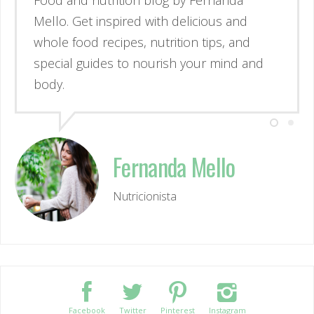
Mello. Se inspire através de receitas
simples e deliciosas, alimentos de verdade
e guias para nutrir corpo e mente.
Fernanda Mello
Nutricionista
Facebook
Twitter
Pinterest
Instagram