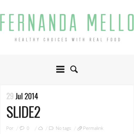
29
Jul 2014
SLIDE2
Por
0
No tags
Permalink