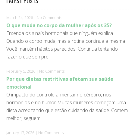
March 24, 2026
|
No Comments
O que muda no corpo da mulher após os 35?
Entenda os sinais hormonais que ninguém explica
Quando o corpo muda, mas a rotina continua a mesma
Você mantém hábitos parecidos. Continua tentando
fazer o que sempre ...
February 5, 2026
|
No Comments
Por que dietas restritivas afetam sua saúde
emocional
O impacto do controle alimentar no cérebro, nos
hormônios e no humor Muitas mulheres começam uma
dieta acreditando que estão cuidando da saúde. Comem
melhor, seguem ...
January 17, 2026
|
No Comments
Mingau de Maçã e Canela Assado