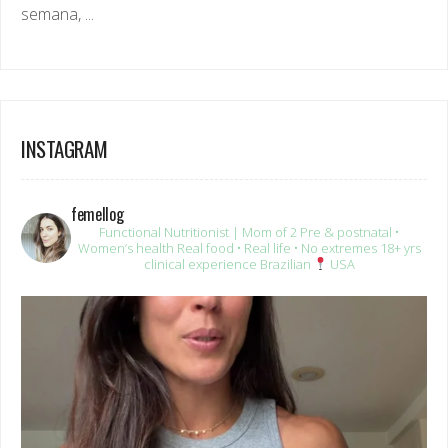
INSTAGRAM
femellog
Functional Nutritionist | Mom of 2
Pre & postnatal •
Women’s health
Real food • Real life • No extremes
18+ yrs
clinical experience
Brazilian
USA