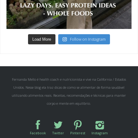
Follow on Instagram
Load More
Fernanda Mello é health coach e nutricionista e vive na California / Estados
Unidos. Nesse blog ela traz dicas de como se alimentar de forma saudável
utilizando alimentos reais. Receitas, recomendações e técnicas para manter
corpo e mente em equilíbrio.
Facebook
Twitter
Pinterest
Instagram