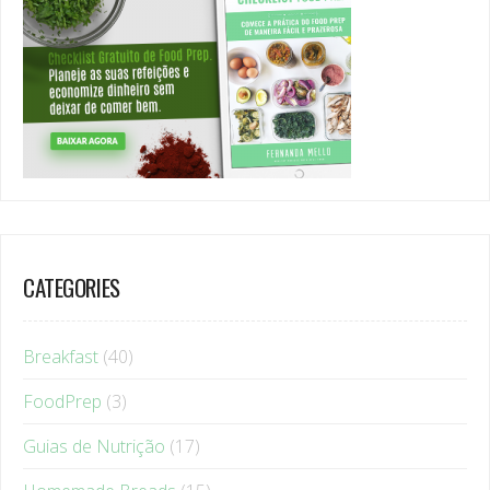
CATEGORIES
Breakfast
(40)
FoodPrep
(3)
Guias de Nutrição
(17)
Homemade Breads
(15)