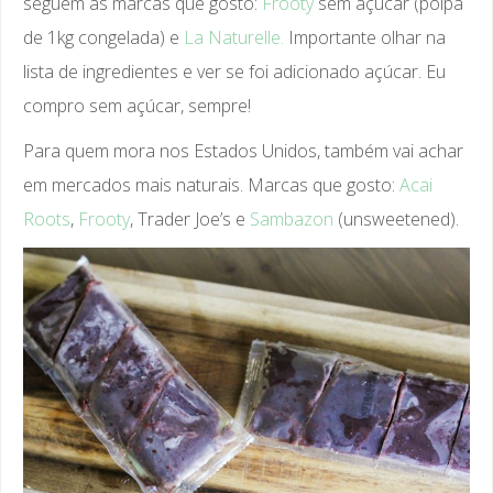
seguem as marcas que gosto:
Frooty
sem açúcar (polpa
de 1kg congelada) e
La Naturelle.
Importante olhar na
lista de ingredientes e ver se foi adicionado açúcar. Eu
compro sem açúcar, sempre!
Para quem mora nos Estados Unidos, também vai achar
em mercados mais naturais. Marcas que gosto:
Acai
Roots
,
Frooty
, Trader Joe’s e
Sambazon
(unsweetened).