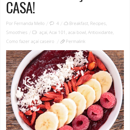
CASA!
Por
Fernanda Mello
4
Breakfast
,
Recipes
,
Smoothies
açaí
,
Acai 101
,
acai bowl
,
Antioxidante
,
Como fazer açaí caseiro
Permalink