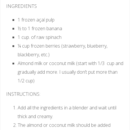
INGREDIENTS
1 frozen açaí pulp
½ to 1 frozen banana
1 cup. of raw spinach
¼ cup frozen berries (strawberry, blueberry,
blackberry, etc.)
Almond milk or coconut milk (start with 1/3 cup and
gradually add more. I usually don’t put more than
1/2 cup)
INSTRUCTIONS:
Add all the ingredients in a blender and wait until
thick and creamy.
The almond or coconut milk should be added