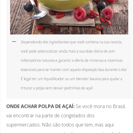
Dependendo dos ingredientes que você combina na sua receita,
você pode potencializar ainda mais a sua dose diária de anti-
inflamatórios naturais e garantir a oferta de minerais e vitaminas
essenciais para se manter com aquela disposição boa durante o dia!
É legal ter um liquidificador ou um blender bacana para ajudar a
triturar a polpa sem deixar pedrinhas de açaí!
ONDE ACHAR POLPA DE AÇAÍ:
Se você mora no Brasil,
vai encontrar na parte de congelados dos
supermercados. Não são todos que tem, mas aqui