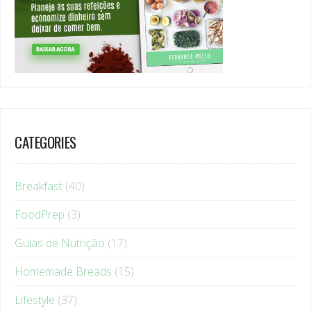
CATEGORIES
Breakfast
(40)
FoodPrep
(3)
Guias de Nutrição
(17)
Homemade Breads
(15)
Lifestyle
(37)
Main Meals
(17)