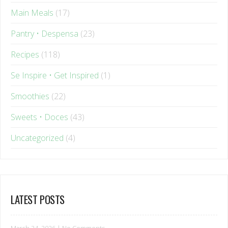
Pantry • Despensa
(23)
Recipes
(118)
Se Inspire • Get Inspired
(1)
Smoothies
(22)
Sweets • Doces
(43)
Uncategorized
(4)
LATEST POSTS
March 24, 2026
|
No Comments
O que muda no corpo da mulher após os 35?