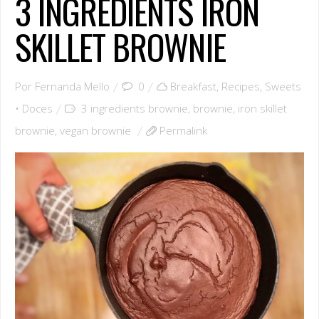
3 INGREDIENTS IRON
SKILLET BROWNIE
Por
Fernanda Mello
0
Breakfast
,
Recipes
,
Sweets
• Doces
3 ingredients brownie
,
brownie
,
iron skillet
brownie
,
vegan brownie
Permalink