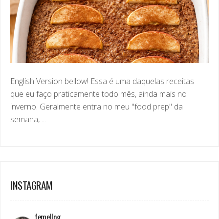
English Version bellow! Essa é uma daquelas receitas
que eu faço praticamente todo mês, ainda mais no
inverno. Geralmente entra no meu "food prep" da
semana, ...
INSTAGRAM
femellog
Functional Nutritionist | Mom of 2
Pre & postnatal •
Women’s health
Real food • Real life • No extremes
18+ yrs