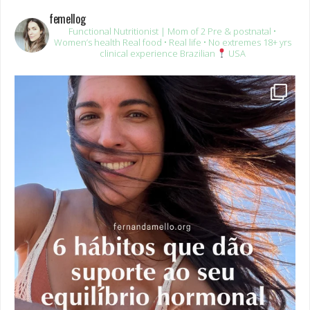
Functional Nutritionist | Mom of 2
Pre & postnatal •
Women’s health
Real food • Real life • No extremes
18+ yrs
clinical experience
Brazilian
USA