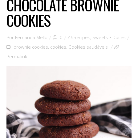
CHOCOLATE BROWNIE
COOKIES
Por
Fernanda Mello
0
Recipes
,
Sweets • Doces
brownie cookies
,
cookies
,
Cookies saudáveis
Permalink