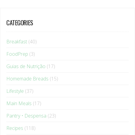
CATEGORIES
Breakfast
(40)
FoodPrep
(3)
Guias de Nutrição
(17)
Homemade Breads
(15)
Lifestyle
(37)
Main Meals
(17)
Pantry • Despensa
(23)
Recipes
(118)
Se Inspire • Get Inspired
(1)