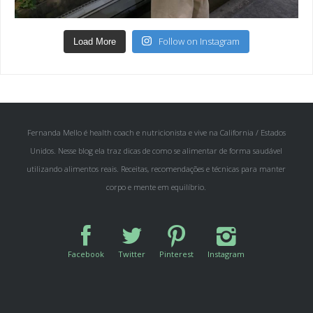
Follow on Instagram
Load More
Fernanda Mello é health coach e nutricionista e vive na California / Estados
Unidos. Nesse blog ela traz dicas de como se alimentar de forma saudável
utilizando alimentos reais. Receitas, recomendações e técnicas para manter
corpo e mente em equilíbrio.
Facebook
Twitter
Pinterest
Instagram