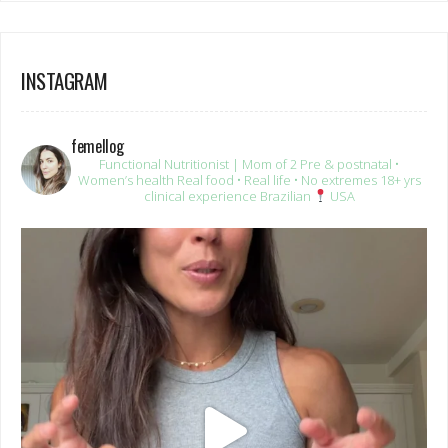
INSTAGRAM
femellog
Functional Nutritionist | Mom of 2
Pre & postnatal •
Women’s health
Real food • Real life • No extremes
18+ yrs
clinical experience
Brazilian
USA