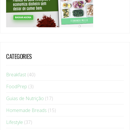
CATEGORIES
Breakfast
(40)
FoodPrep
(3)
Guias de Nutrição
(17)
Homemade Breads
(15)
Lifestyle
(37)
Main Meals
(17)