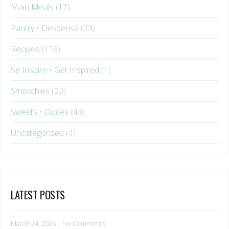
Pantry • Despensa
(23)
Recipes
(118)
Se Inspire • Get Inspired
(1)
Smoothies
(22)
Sweets • Doces
(43)
Uncategorized
(4)
LATEST POSTS
March 24, 2026
|
No Comments
O que muda no corpo da mulher após os 35?