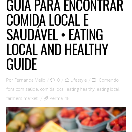
GUIA PARA ENCONTRAR
COMIDA LOCAL E
SAUDÁVEL • EATING
LOCAL AND HEALTHY
GUIDE
Por
Fernanda Mello
0
Lifestyle
Comendo
fora com saúde
,
comida local
,
eating healthy
,
eating local
,
farmers market
Permalink