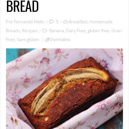
BREAD
Por
Fernanda Mello
5
Breakfast
,
Homemade
Breads
,
Recipes
Banana
,
Dairy Free
,
gluten free
,
Grain
Free
,
Sem glúten
Permalink