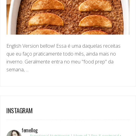
English Version bellow! Essa é uma daquelas receitas
que eu faço praticamente todo mês, ainda mais no
inverno. Geralmente entra no meu "food prep" da
semana, ...
INSTAGRAM
femellog
Functional Nutritionist | Mom of 2
Pre & postnatal •
Women’s health
Real food • Real life • No extremes
18+ yrs