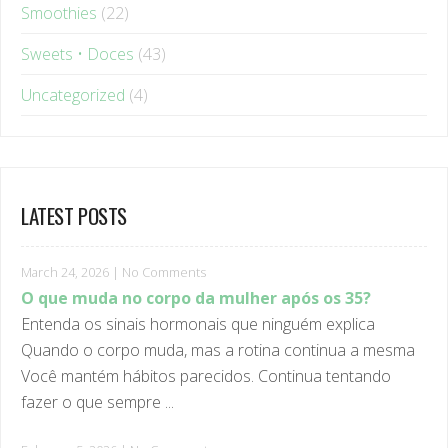
Sweets • Doces
(43)
Uncategorized
(4)
LATEST POSTS
March 24, 2026
|
No Comments
O que muda no corpo da mulher após os 35?
Entenda os sinais hormonais que ninguém explica
Quando o corpo muda, mas a rotina continua a mesma
Você mantém hábitos parecidos. Continua tentando
fazer o que sempre ...
February 5, 2026
|
No Comments
Por que dietas restritivas afetam sua saúde