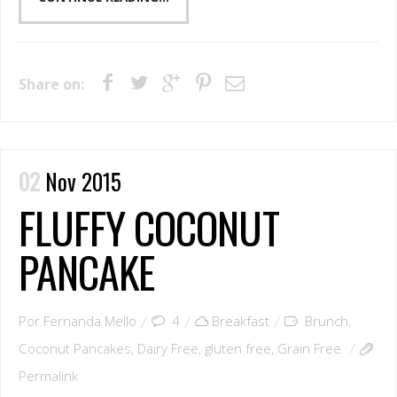
Share on:
02
Nov 2015
FLUFFY COCONUT
PANCAKE
Por
Fernanda Mello
4
Breakfast
Brunch
,
Coconut Pancakes
,
Dairy Free
,
gluten free
,
Grain Free
Permalink