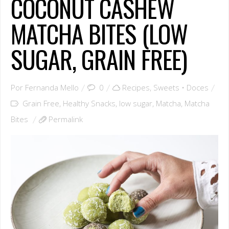
COCONUT CASHEW
MATCHA BITES (LOW
SUGAR, GRAIN FREE)
Por
Fernanda Mello
0
Recipes
,
Sweets • Doces
Grain Free
,
Healthy Snacks
,
low sugar
,
Matcha
,
Matcha
Bites
Permalink