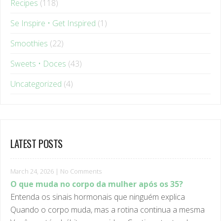
Se Inspire • Get Inspired
(1)
Smoothies
(22)
Sweets • Doces
(43)
Uncategorized
(4)
LATEST POSTS
March 24, 2026
|
No Comments
O que muda no corpo da mulher após os 35?
Entenda os sinais hormonais que ninguém explica
Quando o corpo muda, mas a rotina continua a mesma
Você mantém hábitos parecidos. Continua tentando
fazer o que sempre ...