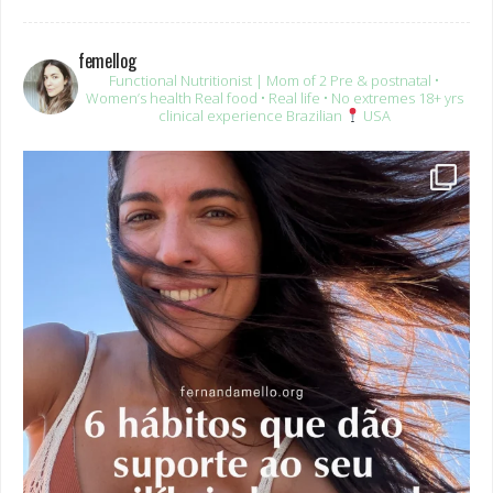
femellog
Functional Nutritionist | Mom of 2
Pre & postnatal •
Women’s health
Real food • Real life • No extremes
18+ yrs
clinical experience
Brazilian
USA