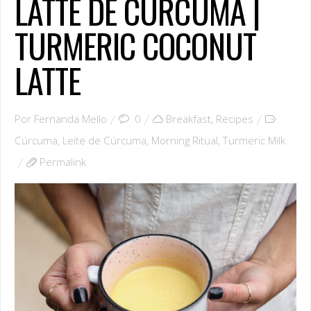
LATTE DE CÚRCUMA |
TURMERIC COCONUT
LATTE
Por
Fernanda Mello
0
Breakfast
,
Recipes
Cúrcuma
,
Leite de Cúrcuma
,
Morning Ritual
,
Turmeric Milk
Permalink