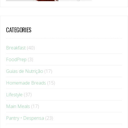
CATEGORIES
Breakfast
(40)
FoodPrep
(3)
Guias de Nutrição
(17)
Homemade Breads
(15)
Lifestyle
(37)
Main Meals
(17)
Pantry • Despensa
(23)
Recipes
(118)