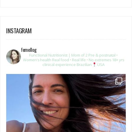
INSTAGRAM
femellog
Functional Nutritionist | Mom of 2
Pre & postnatal •
Women’s health
Real food • Real life • No extremes
18+ yrs
clinical experience
Brazilian
USA