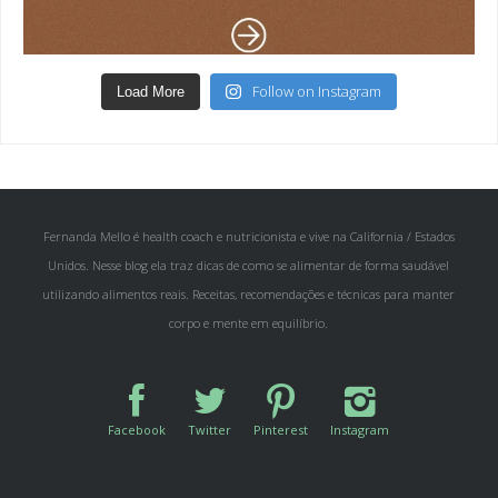
Follow on Instagram
Load More
Fernanda Mello é health coach e nutricionista e vive na California / Estados
Unidos. Nesse blog ela traz dicas de como se alimentar de forma saudável
utilizando alimentos reais. Receitas, recomendações e técnicas para manter
corpo e mente em equilíbrio.
Facebook
Twitter
Pinterest
Instagram