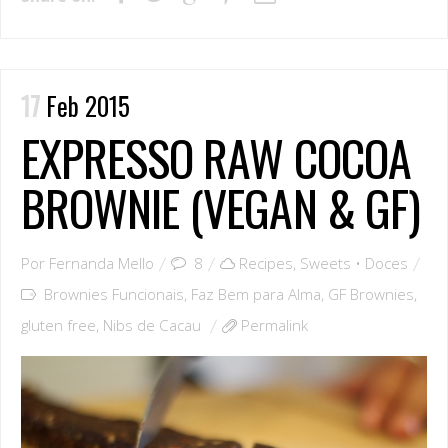
17
Feb 2015
EXPRESSO RAW COCOA
BROWNIE (VEGAN & GF)
Por
Fernanda Mello
8
Recipes
,
Sweets • Doces
Brownies Funcionais
,
Faz Bem para Alma
,
GF Brownies
,
gluten free
,
Nibs de Cacau
Permalink