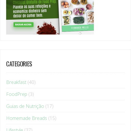
CATEGORIES
Breakfast
(40)
FoodPrep
(3)
Guias de Nutrição
(17)
Homemade Breads
(15)
Lifestyle
(37)