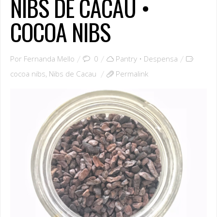
NIBS DE CACAU •
COCOA NIBS
Por
Fernanda Mello
0
Pantry • Despensa
cocoa nibs
,
Nibs de Cacau
Permalink