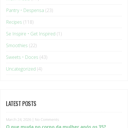
Pantry • Despensa
(23)
Recipes
(118)
Se Inspire • Get Inspired
(1)
Smoothies
(22)
Sweets • Doces
(43)
Uncategorized
(4)
LATEST POSTS
March 24, 2026
|
No Comments
O que muda no corpo da mulher após os 35?
Entenda os sinais hormonais que ninguém explica