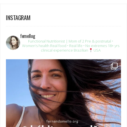
INSTAGRAM
femellog
Functional Nutritionist | Mom of 2
Pre & postnatal •
Women’s health
Real food • Real life • No extremes
18+ yrs
clinical experience
Brazilian
USA