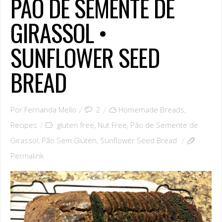
PÃO DE SEMENTE DE
GIRASSOL •
SUNFLOWER SEED
BREAD
Por
Fernanda Mello
2
Homemade Breads
,
Recipes
gluten free
,
Nut Free
,
Pão de Semente de
Girassol
,
Pão Sem Glúten
,
Sunflower Seed Bread
Permalink