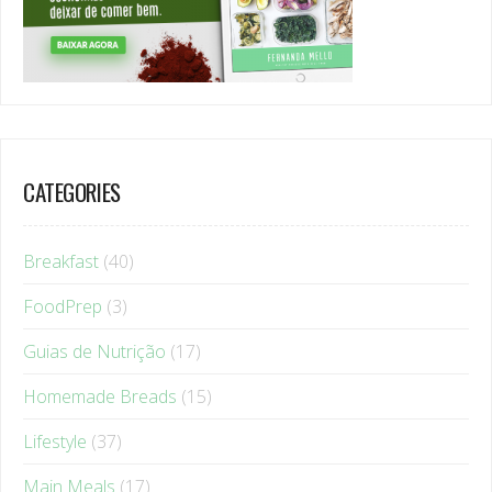
CATEGORIES
Breakfast
(40)
FoodPrep
(3)
Guias de Nutrição
(17)
Homemade Breads
(15)
Lifestyle
(37)
Main Meals
(17)