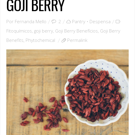
GOJI BERRY
Por
Fernanda Mello
2
Pantry • Despensa
Fitoquímicos
,
goji berry
,
Goji Berry Benefícios
,
Goji Berry
Benefits
,
Phytochemical
Permalink