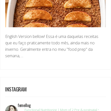
English Version bellow! Essa é uma daquelas receitas
que eu faço praticamente todo mês, ainda mais no
inverno. Geralmente entra no meu "food prep" da
semana, ...
INSTAGRAM
femellog
Functional Nutritionist | Mom of 2
Pre & postnatal •
Women’s health
Real food • Real life • No extremes
18+ yrs
clinical experience
Brazilian
USA