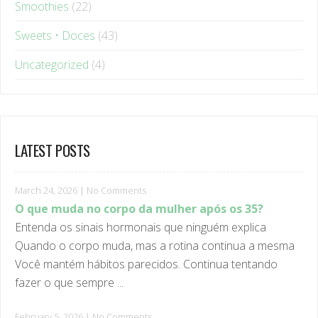
Sweets • Doces
(43)
Uncategorized
(4)
LATEST POSTS
March 24, 2026
|
No Comments
O que muda no corpo da mulher após os 35?
Entenda os sinais hormonais que ninguém explica
Quando o corpo muda, mas a rotina continua a mesma
Você mantém hábitos parecidos. Continua tentando
fazer o que sempre ...
February 5, 2026
|
No Comments
Por que dietas restritivas afetam sua saúde