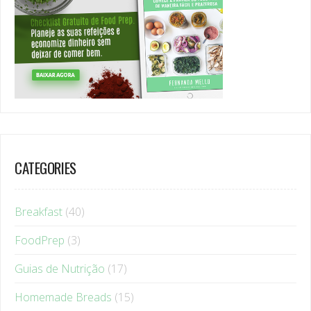
CATEGORIES
Breakfast
(40)
FoodPrep
(3)
Guias de Nutrição
(17)
Homemade Breads
(15)
Lifestyle
(37)