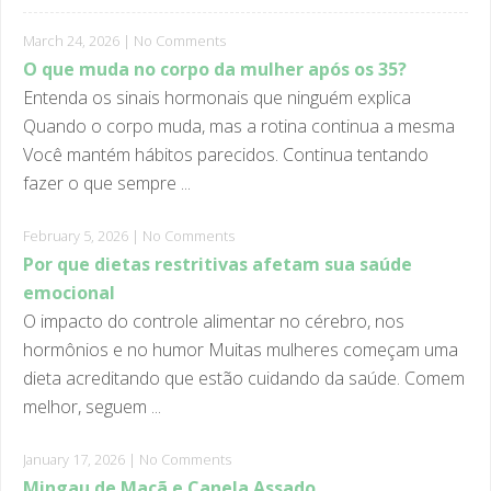
March 24, 2026
|
No Comments
O que muda no corpo da mulher após os 35?
Entenda os sinais hormonais que ninguém explica
Quando o corpo muda, mas a rotina continua a mesma
Você mantém hábitos parecidos. Continua tentando
fazer o que sempre ...
February 5, 2026
|
No Comments
Por que dietas restritivas afetam sua saúde
emocional
O impacto do controle alimentar no cérebro, nos
hormônios e no humor Muitas mulheres começam uma
dieta acreditando que estão cuidando da saúde. Comem
melhor, seguem ...
January 17, 2026
|
No Comments
Mingau de Maçã e Canela Assado