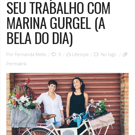
SEU TRABALHO COM
MARINA GURGEL (A
BELA DO DIA)
Por
Fernanda Mello
0
Lifestyle
No tags
Permalink