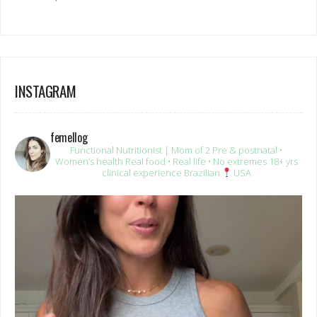
INSTAGRAM
femellog
Functional Nutritionist | Mom of 2
Pre & postnatal •
Women’s health
Real food • Real life • No extremes
18+ yrs
clinical experience
Brazilian
USA