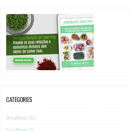
CATEGORIES
Breakfast
(40)
FoodPrep
(3)