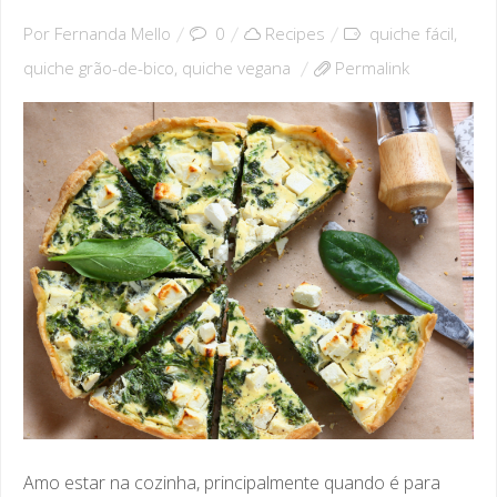
Por
Fernanda Mello
0
Recipes
quiche fácil
,
quiche grão-de-bico
,
quiche vegana
Permalink
Amo estar na cozinha, principalmente quando é para