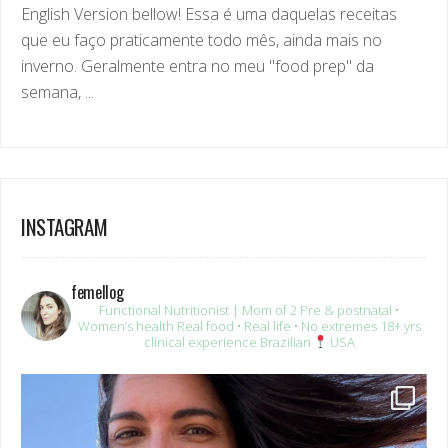
que eu faço praticamente todo mês, ainda mais no
inverno. Geralmente entra no meu "food prep" da
semana, ...
INSTAGRAM
femellog
Functional Nutritionist | Mom of 2
Pre & postnatal •
Women’s health
Real food • Real life • No extremes
18+ yrs
clinical experience
Brazilian
USA