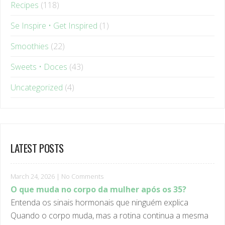
Se Inspire • Get Inspired
(1)
Smoothies
(22)
Sweets • Doces
(43)
Uncategorized
(4)
LATEST POSTS
March 24, 2026
|
No Comments
O que muda no corpo da mulher após os 35?
Entenda os sinais hormonais que ninguém explica
Quando o corpo muda, mas a rotina continua a mesma
Você mantém hábitos parecidos. Continua tentando