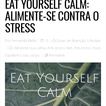
EAT YOURSELF CALM:
ALIMENTE-SE CONTRA O
STRESS
Por
Fernanda Mello
0
Guias de Nutrição
,
Lifestyle
Alimente sua calma
,
Anti-stress diet
,
Anti-stress food
,
Equilibre o seu corpo
Permalink