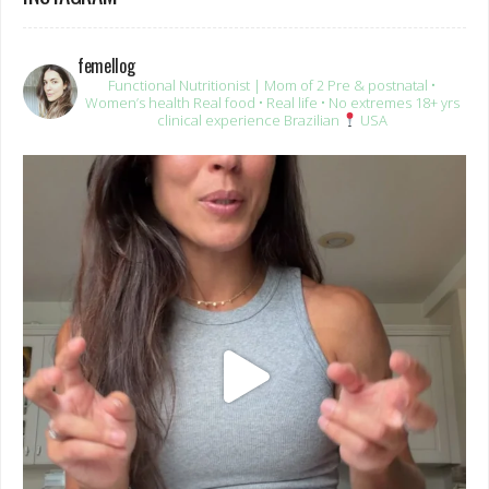
femellog
Functional Nutritionist | Mom of 2
Pre & postnatal •
Women’s health
Real food • Real life • No extremes
18+ yrs
clinical experience
Brazilian
USA