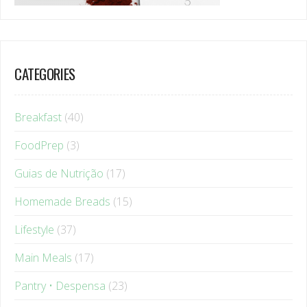
CATEGORIES
Breakfast
(40)
FoodPrep
(3)
Guias de Nutrição
(17)
Homemade Breads
(15)
Lifestyle
(37)
Main Meals
(17)
Pantry • Despensa
(23)
Recipes
(118)