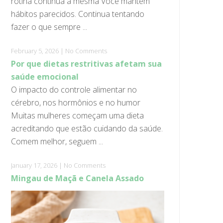
rotina continua a mesma Você mantém
hábitos parecidos. Continua tentando
fazer o que sempre ...
February 5, 2026
|
No Comments
Por que dietas restritivas afetam sua
saúde emocional
O impacto do controle alimentar no
cérebro, nos hormônios e no humor
Muitas mulheres começam uma dieta
acreditando que estão cuidando da saúde.
Comem melhor, seguem ...
January 17, 2026
|
No Comments
Mingau de Maçã e Canela Assado