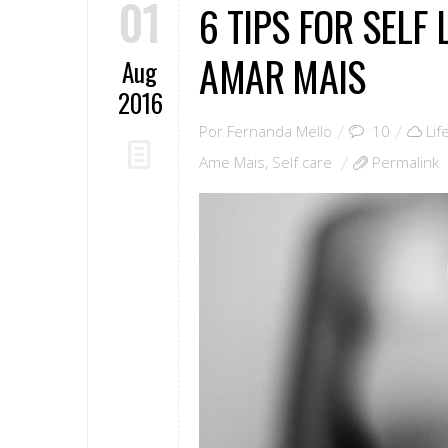
01
6 TIPS FOR SELF 
AMAR MAIS
Aug
2016
Por
Fernanda Mello
10
Lif
Ame Mais
,
Self care
Permalink