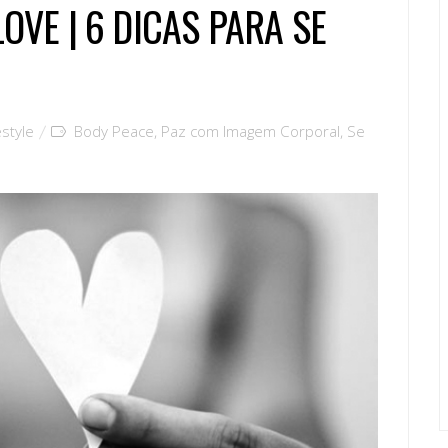
LOVE | 6 DICAS PARA SE
estyle
Body Peace
,
Paz com Imagem Corporal
,
Se