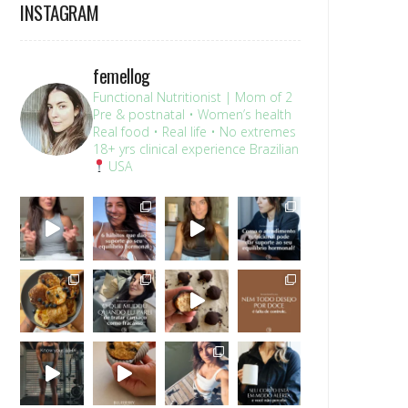
INSTAGRAM
femellog
Functional Nutritionist | Mom of 2
Pre & postnatal • Women’s health
Real food • Real life • No extremes
18+ yrs clinical experience
Brazilian
USA