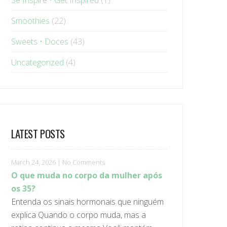
Se Inspire • Get Inspired
(1)
Smoothies
(22)
Sweets • Doces
(43)
Uncategorized
(4)
LATEST POSTS
March 24, 2026
|
No Comments
O que muda no corpo da mulher após
os 35?
Entenda os sinais hormonais que ninguém
explica Quando o corpo muda, mas a