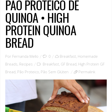
PÃO PROTEICO DE
QUINOA • HIGH
PROTEIN QUINOA
BREAD
Por
Fernanda Mello
0
Breakfast
,
Homemade
Breads
,
Recipes
Breakfast
,
GF Bread
,
High Protein GF
Bread
,
Pão Proteico
,
Pão Sem Glúten
Permalink