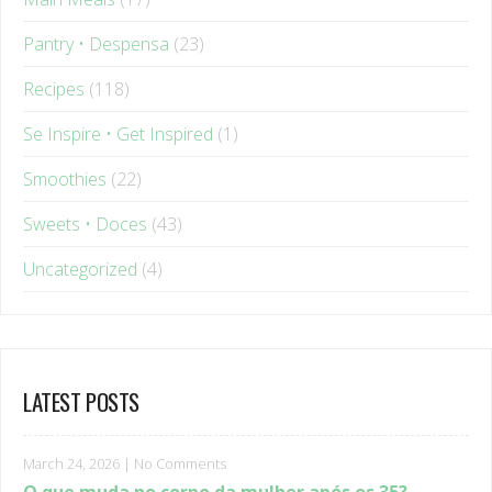
Pantry • Despensa
(23)
Recipes
(118)
Se Inspire • Get Inspired
(1)
Smoothies
(22)
Sweets • Doces
(43)
Uncategorized
(4)
LATEST POSTS
March 24, 2026
|
No Comments
O que muda no corpo da mulher após os 35?
Entenda os sinais hormonais que ninguém explica