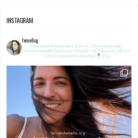
INSTAGRAM
femellog
Functional Nutritionist | Mom of 2
Pre & postnatal •
Women’s health
Real food • Real life • No extremes
18+ yrs
clinical experience
Brazilian
USA