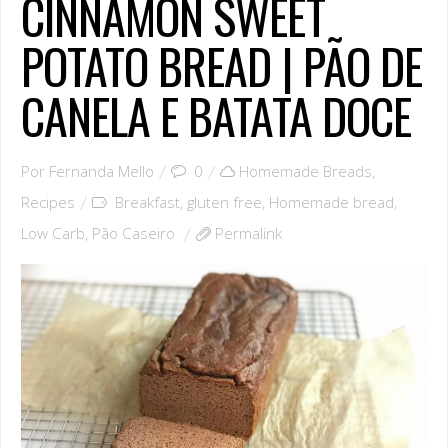
CINNAMON SWEET
POTATO BREAD | PÃO DE
CANELA E BATATA DOCE
Por
Fernanda Mello
0
Homemade Breads
,
Recipes
Breakfast
,
gluten free
,
Homemade bread
,
Low Carb
,
Pão Caseiro
Permalink