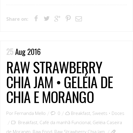
Share on:
25
Aug 2016
RAW STRAWBERRY
CHIA JAM • GELÉIA DE
CHIA E MORANGO
Por
Fernanda Mello
0
Breakfast
,
Sweets • Doces
Breakfast
,
Café da manhã Funcional
,
Geléia Caseira
de Morango
,
Raw Food
,
Raw Strawberry Chia Jam