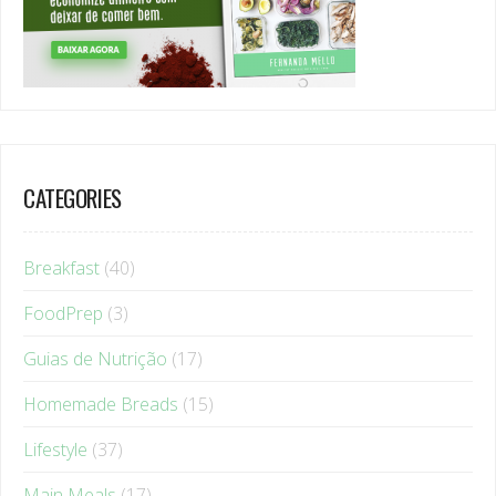
CATEGORIES
Breakfast
(40)
FoodPrep
(3)
Guias de Nutrição
(17)
Homemade Breads
(15)
Lifestyle
(37)
Main Meals
(17)