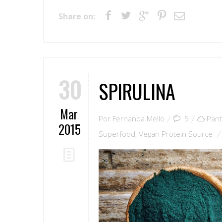
Share on:
30
SPIRULINA
Mar
Por
Fernanda Mello
5
Pant
2015
Superfood
,
Vegan Protein Source