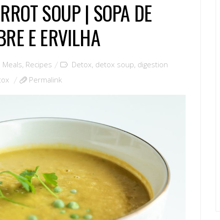
RROT SOUP | SOPA DE
BRE E ERVILHA
 Meals
,
Recipes
Detox
,
detox soup
,
digestion
tox
Permalink