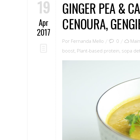
19
GINGER PEA & CA
CENOURA, GENGI
Apr
2017
Por
Fernanda Mello
0
Main
boost
,
Plant-based protein
,
sopa de