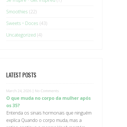
Se Inspire • Get Inspired
(1)
Smoothies
(22)
Sweets • Doces
(43)
Uncategorized
(4)
LATEST POSTS
March 24, 2026
|
No Comments
O que muda no corpo da mulher após
os 35?
Entenda os sinais hormonais que ninguém
explica Quando o corpo muda, mas a