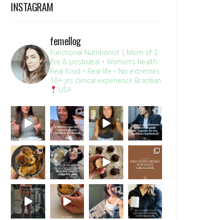
INSTAGRAM
femellog
Functional Nutritionist | Mom of 2
Pre & postnatal • Women’s health
Real food • Real life • No extremes
18+ yrs clinical experience
Brazilian
USA