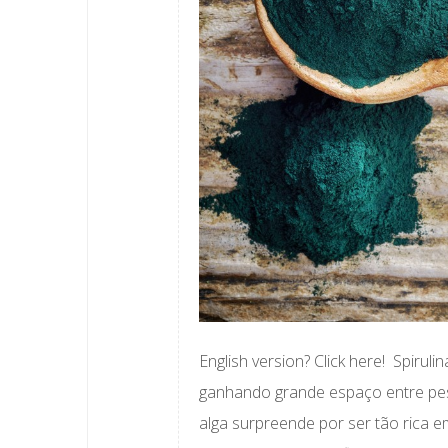
English version? Click here! Spiru
ganhando grande espaço entre pes
alga surpreende por ser tão rica e