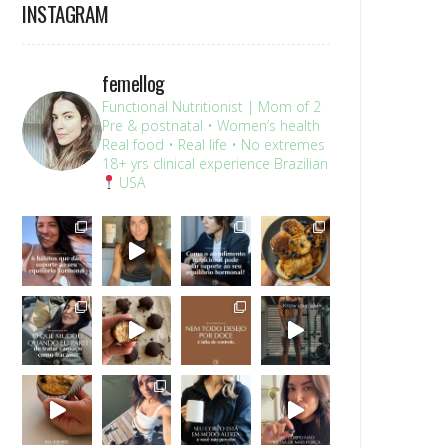
INSTAGRAM
femellog
Functional Nutritionist | Mom of 2
Pre & postnatal • Women’s health
Real food • Real life • No extremes
18+ yrs clinical experience
Brazilian
USA