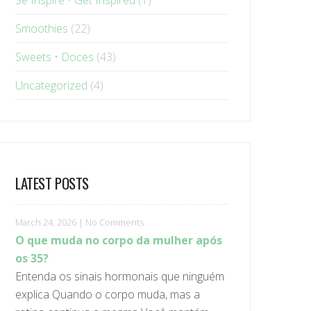
Se Inspire • Get Inspired
(1)
Smoothies
(22)
Sweets • Doces
(43)
Uncategorized
(4)
LATEST POSTS
March 24, 2026
|
No Comments
O que muda no corpo da mulher após
os 35?
Entenda os sinais hormonais que ninguém
explica Quando o corpo muda, mas a