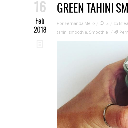
16
GREEN TAHINI S
Feb
Por
Fernanda Mello
2
Brea
2018
tahini smoothie
,
Smoothie
Per