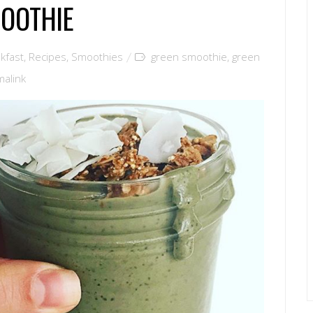
MOOTHIE
kfast
,
Recipes
,
Smoothies
green smoothie
,
green
malink