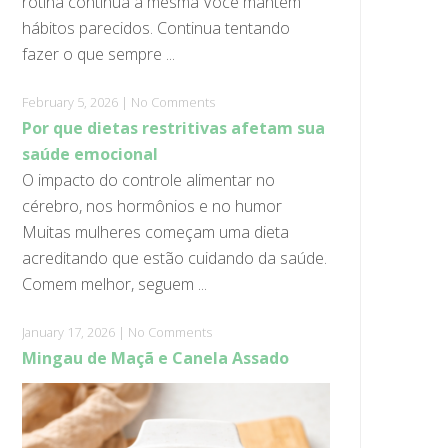
rotina continua a mesma Você mantém
hábitos parecidos. Continua tentando
fazer o que sempre ...
February 5, 2026
|
No Comments
Por que dietas restritivas afetam sua
saúde emocional
O impacto do controle alimentar no
cérebro, nos hormônios e no humor
Muitas mulheres começam uma dieta
acreditando que estão cuidando da saúde.
Comem melhor, seguem ...
January 17, 2026
|
No Comments
Mingau de Maçã e Canela Assado