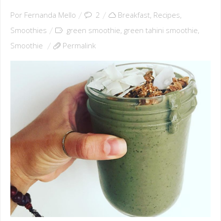
Por
Fernanda Mello
2
Breakfast
,
Recipes
,
Smoothies
green smoothie
,
green tahini smoothie
,
Smoothie
Permalink