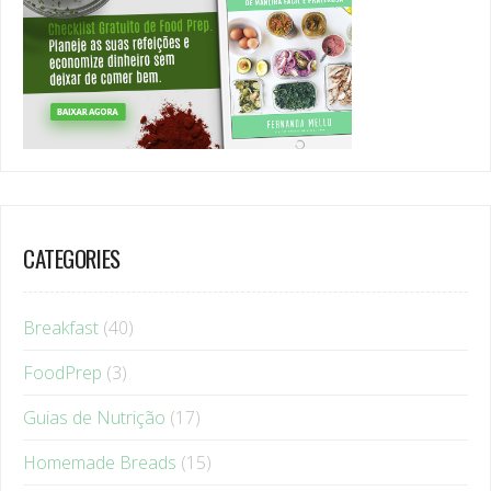
CATEGORIES
Breakfast
(40)
FoodPrep
(3)
Guias de Nutrição
(17)
Homemade Breads
(15)
Lifestyle
(37)