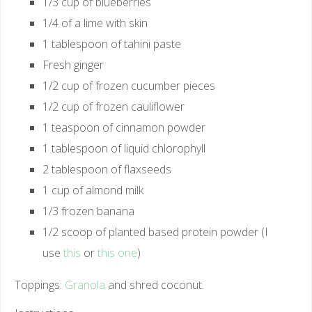
1/3 cup of blueberries
1/4 of a lime with skin
1 tablespoon of tahini paste
Fresh ginger
1/2 cup of frozen cucumber pieces
1/2 cup of frozen cauliflower
1 teaspoon of cinnamon powder
1 tablespoon of liquid chlorophyll
2 tablespoon of flaxseeds
1 cup of almond milk
1/3 frozen banana
1/2 scoop of planted based protein powder (I
use
this
or
this one
)
Toppings:
Granola
and shred coconut.