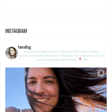
INSTAGRAM
femellog
Functional Nutritionist | Mom of 2
Pre & postnatal •
Women’s health
Real food • Real life • No extremes
18+ yrs
clinical experience
Brazilian
USA