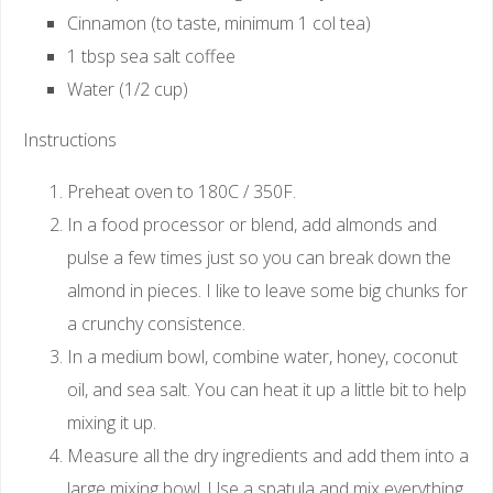
Cinnamon (to taste, minimum 1 col tea)
1 tbsp sea salt coffee
Water (1/2 cup)
Instructions
Preheat oven to 180C / 350F.
In a food processor or blend, add almonds and
pulse a few times just so you can break down the
almond in pieces. I like to leave some big chunks for
a crunchy consistence.
In a medium bowl, combine water, honey, coconut
oil, and sea salt. You can heat it up a little bit to help
mixing it up.
Measure all the dry ingredients and add them into a
large mixing bowl. Use a spatula and mix everything