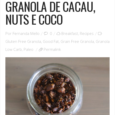
GRANOLA DE CACAU,
NUTS E COCO
Por
Fernanda Mello
0
Breakfast
,
Recipes
Gluten Free Granola
,
Good Fat
,
Grain Free Granola
,
Granola
Low Carb
,
Paleo
Permalink