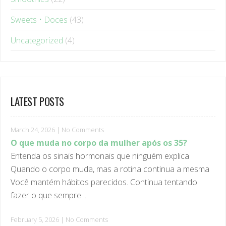
Sweets • Doces
(43)
Uncategorized
(4)
LATEST POSTS
March 24, 2026
|
No Comments
O que muda no corpo da mulher após os 35?
Entenda os sinais hormonais que ninguém explica
Quando o corpo muda, mas a rotina continua a mesma
Você mantém hábitos parecidos. Continua tentando
fazer o que sempre ...
February 5, 2026
|
No Comments
Por que dietas restritivas afetam sua saúde