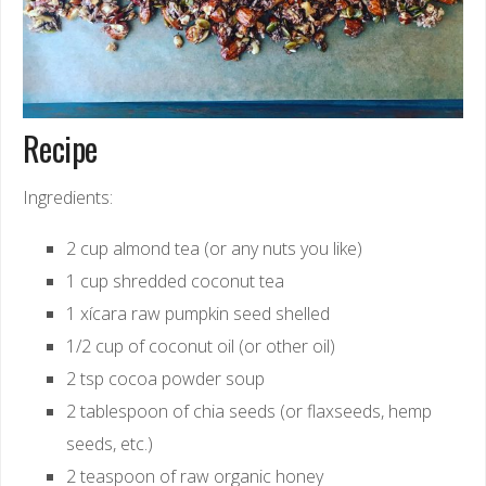
Recipe
Ingredients:
2 cup almond tea (or any nuts you like)
1 cup shredded coconut tea
1 xícara raw pumpkin seed shelled
1/2 cup of coconut oil (or other oil)
2 tsp cocoa powder soup
2 tablespoon of chia seeds (or flaxseeds, hemp
seeds, etc.)
2 teaspoon of raw organic honey