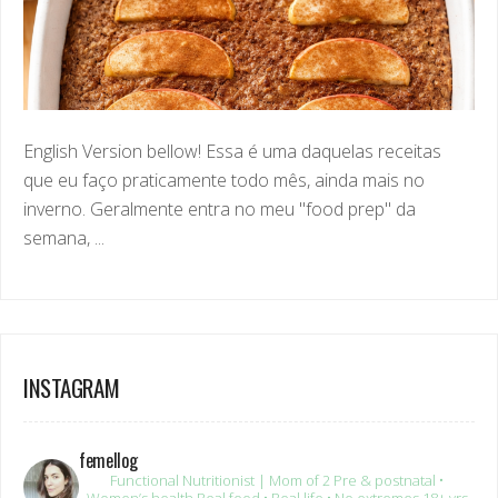
English Version bellow! Essa é uma daquelas receitas
que eu faço praticamente todo mês, ainda mais no
inverno. Geralmente entra no meu "food prep" da
semana, ...
INSTAGRAM
femellog
Functional Nutritionist | Mom of 2
Pre & postnatal •
Women’s health
Real food • Real life • No extremes
18+ yrs
clinical experience
Brazilian
USA