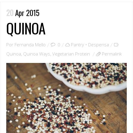
20
Apr 2015
QUINOA
Por
Fernanda Mello
0
Pantry • Despensa
Quinoa
,
Quinoa Ways
,
Vegetarian Protein
Permalink