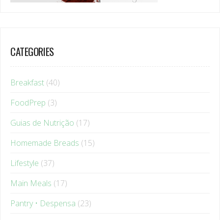
CATEGORIES
Breakfast
(40)
FoodPrep
(3)
Guias de Nutrição
(17)
Homemade Breads
(15)
Lifestyle
(37)
Main Meals
(17)
Pantry • Despensa
(23)