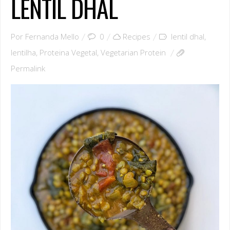
LENTIL DHAL
Por
Fernanda Mello
0
Recipes
lentil dhal
,
lentilha
,
Proteina Vegetal
,
Vegetarian Protein
Permalink