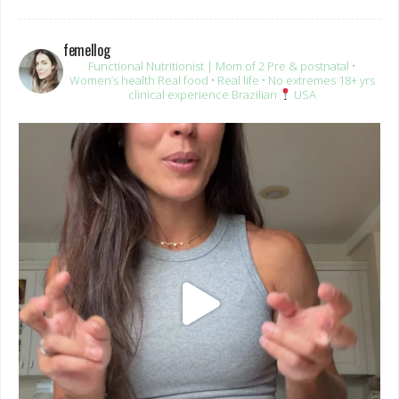
femellog
Functional Nutritionist | Mom of 2
Pre & postnatal •
Women’s health
Real food • Real life • No extremes
18+ yrs
clinical experience
Brazilian
USA