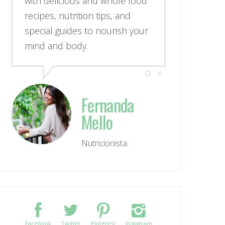
with delicious and whole food
recipes, nutrition tips, and
special guides to nourish your
mind and body.
Fernanda
Mello
Nutricionista
Facebook
Twitter
Pinterest
Instagram