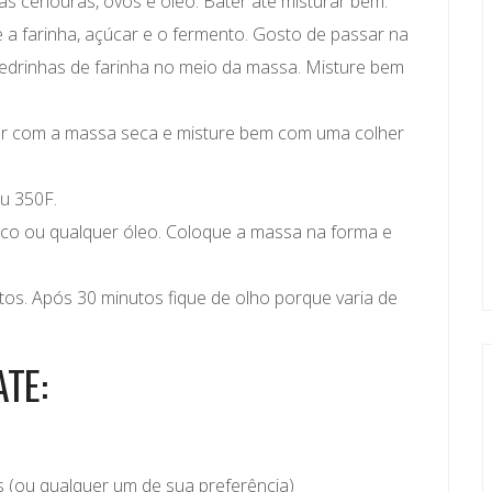
 as cenouras, ovos e óleo. Bater até misturar bem.
e a farinha, açúcar e o fermento. Gosto de passar na
pedrinhas de farinha no meio da massa. Misture bem
ador com a massa seca e misture bem com uma colher
u 350F.
co ou qualquer óleo. Coloque a massa na forma e
tos. Após 30 minutos fique de olho porque varia de
TE:
s (ou qualquer um de sua preferência)