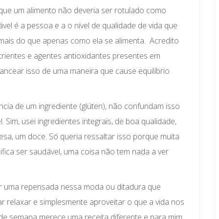
 que um alimento não deveria ser rotulado como
vel é a pessoa e a o nível de qualidade de vida que
 mais do que apenas como ela se alimenta. Acredito
nutrientes e agentes antioxidantes presentes em
ancear isso de uma maneira que cause equilíbrio
ncia de um ingrediente (glúten), não confundam isso
Sim, usei ingredientes integrais, de boa qualidade,
a, um doce. Só queria ressaltar isso porque muita
ifica ser saudável, uma coisa não tem nada a ver
ar uma repensada nessa moda ou ditadura que
r relaxar e simplesmente aproveitar o que a vida nos
al de semana merece uma receita diferente e para mim