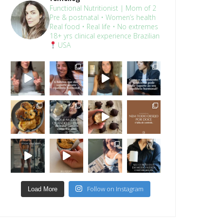
Functional Nutritionist | Mom of 2
Pre & postnatal • Women’s health
Real food • Real life • No extremes
18+ yrs clinical experience
Brazilian
USA
Follow on Instagram
Load More