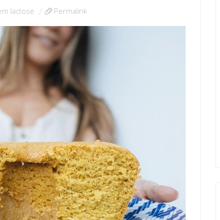
em lactose
Permalink