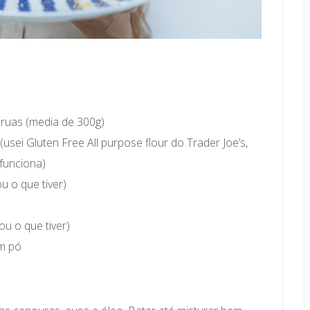
cruas (media de 300g)
(usei Gluten Free All purpose flour do Trader Joe’s,
funciona)
u o que tiver)
ou o que tiver)
em pó