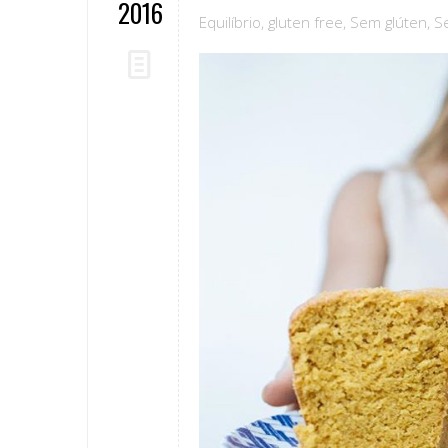
2016
Equilíbrio
,
gluten free
,
Sem glúten
,
S