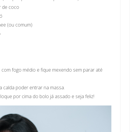
r de coco
pó
ghee (ou comum)
ó
 com fogo médio e fique mexendo sem parar até
a calda poder entrar na massa.
oque por cima do bolo já assado e seja feliz!