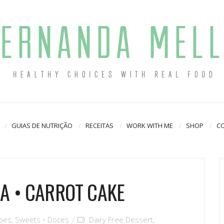
GUIAS DE NUTRIÇÃO
RECEITAS
WORK WITH ME
SHOP
C
A • CARROT CAKE
ipes
,
Sweets • Doces
Dairy Free Dessert
,