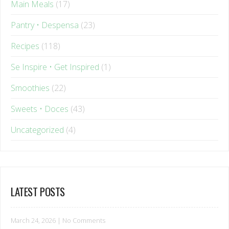
Pantry • Despensa
(23)
Recipes
(118)
Se Inspire • Get Inspired
(1)
Smoothies
(22)
Sweets • Doces
(43)
Uncategorized
(4)
LATEST POSTS
March 24, 2026
|
No Comments
O que muda no corpo da mulher após os 35?