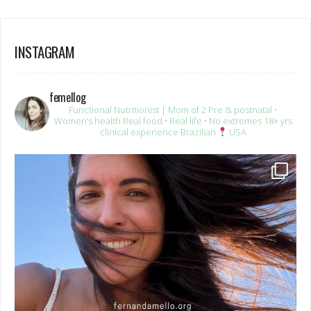
INSTAGRAM
femellog
Functional Nutritionist | Mom of 2
Pre & postnatal •
Women’s health
Real food • Real life • No extremes
18+ yrs
clinical experience
Brazilian
USA