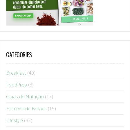
CATEGORIES
Breakfast
(40)
FoodPrep
(3)
Guias de Nutrição
(17)
Homemade Breads
(15)
Lifestyle
(37)
Main Meals
(17)