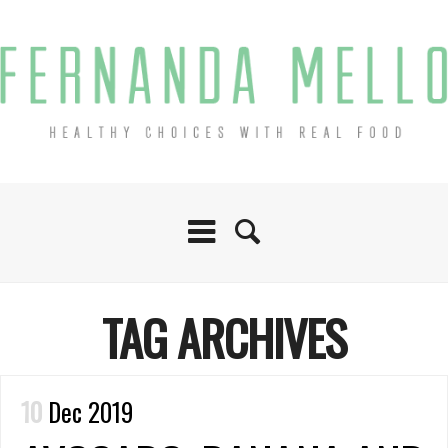
TAG ARCHIVES
10
Dec 2019