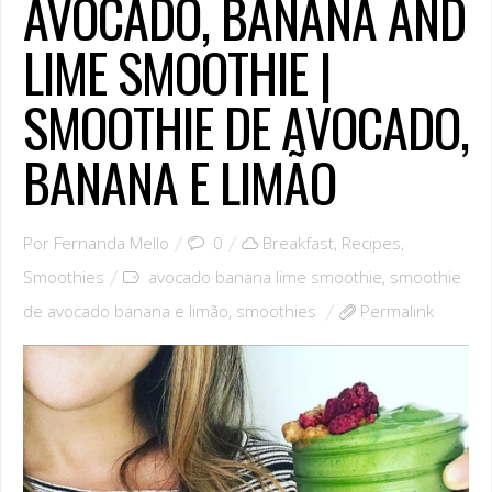
AVOCADO, BANANA AND
LIME SMOOTHIE |
SMOOTHIE DE AVOCADO,
BANANA E LIMÃO
Por
Fernanda Mello
0
Breakfast
,
Recipes
,
Smoothies
avocado banana lime smoothie
,
smoothie
de avocado banana e limão
,
smoothies
Permalink