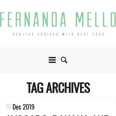
TAG ARCHIVES
10
Dec 2019