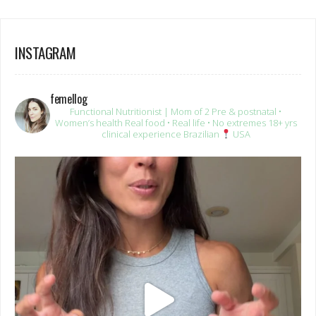
INSTAGRAM
femellog
Functional Nutritionist | Mom of 2
Pre & postnatal •
Women’s health
Real food • Real life • No extremes
18+ yrs
clinical experience
Brazilian
USA