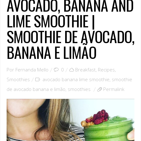
AVOCADO, BANANA AND
LIME SMOOTHIE |
SMOOTHIE DE AVOCADO,
BANANA E LIMÃO
Por
Fernanda Mello
0
Breakfast
,
Recipes
,
Smoothies
avocado banana lime smoothie
,
smoothie
de avocado banana e limão
,
smoothies
Permalink