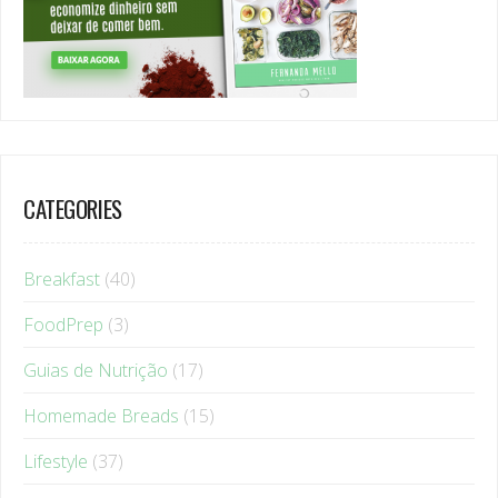
CATEGORIES
Breakfast
(40)
FoodPrep
(3)
Guias de Nutrição
(17)
Homemade Breads
(15)
Lifestyle
(37)
Main Meals
(17)