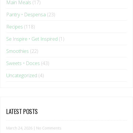
Pantry • Despensa
(23)
Recipes
(118)
Se Inspire • Get Inspired
(1)
Smoothies
(22)
Sweets • Doces
(43)
Uncategorized
(4)
LATEST POSTS
March 24, 2026
|
No Comments
O que muda no corpo da mulher após os 35?